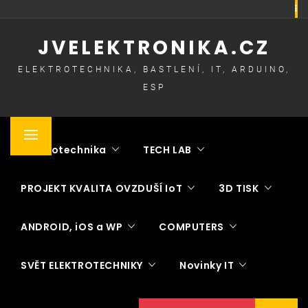
Skip
to
JVELEKTRONIKA.CZ
content
ELEKTROTECHNIKA, BASTLENÍ, IT, ARDUINO,
ESP
Primary
Elektrotechnika
TECH LAB
Menu
PROJEKT KVALITA OVZDUŠÍ IoT
3D TISK
ANDROID, iOS a WP
COMPUTERS
SVĚT ELEKTROTECHNIKY
Novinky IT