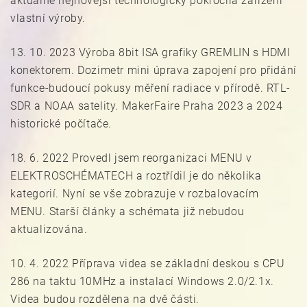
aktuálně nejnovější technologicky pokročilá zařízení
vlastní výroby.
13. 10. 2023 Výroba 8bit ISA grafiky GREMLIN s HDMI
konektorem. Dozimetr mini úprava zapojení pro přidání
funkce-budoucí pokusy měření radiace v přírodě. RTL-
SDR a NOAA satelity. MakerFaire Praha 2023 a 2024
historické počítače.
18. 6. 2022 Provedl jsem reorganizaci MENU v
ELEKTROSCHÉMATECH a roztřídil je do několika
kategorií. Nyní se vše zobrazuje v rozbalovacím
MENU. Starší články a schémata již nebudou
aktualizována.
10. 4. 2022 Příprava videa se základní deskou s CPU
286 na taktu 10MHz a instalací Windows 2.0/2.1x.
Videa budou rozdělena na dvě části.