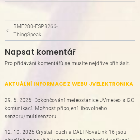
Navigace
BME280-ESP8266-
pro
ThingSpeak
příspěvek
Napsat komentář
Pro přidávání komentářů se musíte nejdříve
přihlásit
.
AKTUÁLNÍ INFORMACE Z WEBU JVELEKTRONIKA
29. 6. 2026 Dokončování meteostanice JVmeteo s I2C
komunikací. Možnost připojení libovolného
senzoru/multisenzoru.
12. 10. 2025 CrystalTouch a DALI NovaLink 16 jsou