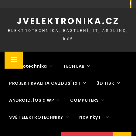
Skip
to
JVELEKTRONIKA.CZ
content
ELEKTROTECHNIKA, BASTLENÍ, IT, ARDUINO,
ESP
Primary
Elektrotechnika
TECH LAB
Menu
PROJEKT KVALITA OVZDUŠÍ IoT
3D TISK
ANDROID, iOS a WP
COMPUTERS
SVĚT ELEKTROTECHNIKY
Novinky IT