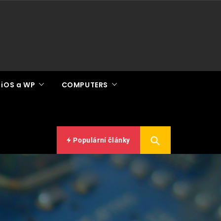
 iOS a WP
COMPUTERS
Populární články