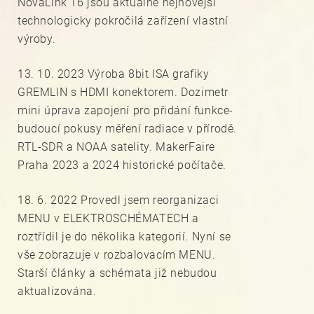
NovaLink 16 jsou aktuálně nejnovější
technologicky pokročilá zařízení vlastní
výroby.
13. 10. 2023 Výroba 8bit ISA grafiky
GREMLIN s HDMI konektorem. Dozimetr
mini úprava zapojení pro přidání funkce-
budoucí pokusy měření radiace v přírodě.
RTL-SDR a NOAA satelity. MakerFaire
Praha 2023 a 2024 historické počítače.
18. 6. 2022 Provedl jsem reorganizaci
MENU v ELEKTROSCHÉMATECH a
roztřídil je do několika kategorií. Nyní se
vše zobrazuje v rozbalovacím MENU.
Starší články a schémata již nebudou
aktualizována.