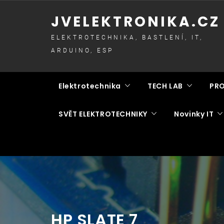
Skip
JVELEKTRONIKA.CZ
to
content
ELEKTROTECHNIKA, BASTLENÍ, IT,
ARDUINO, ESP
Elektrotechnika
TECH LAB
PRO
SVĚT ELEKTROTECHNIKY
Novinky IT
HP SLATE 7