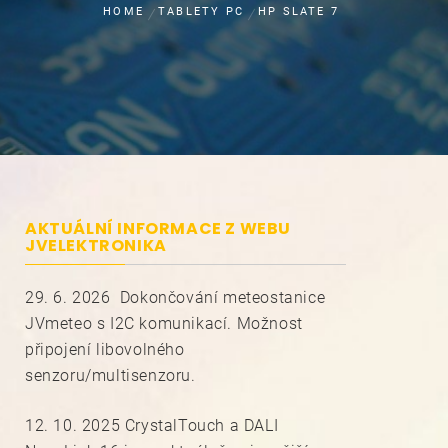
HOME
TABLETY PC
HP SLATE 7
AKTUÁLNÍ INFORMACE Z WEBU
JVELEKTRONIKA
29. 6. 2026 Dokončování meteostanice
JVmeteo s I2C komunikací. Možnost
připojení libovolného
senzoru/multisenzoru.
12. 10. 2025 CrystalTouch a DALI