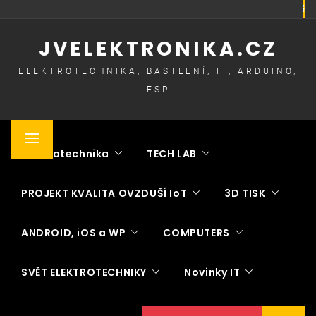
Skip
to
JVELEKTRONIKA.CZ
content
ELEKTROTECHNIKA, BASTLENÍ, IT, ARDUINO,
ESP
Primary
Elektrotechnika
TECH LAB
Menu
PROJEKT KVALITA OVZDUŠÍ IoT
3D TISK
ANDROID, iOS a WP
COMPUTERS
SVĚT ELEKTROTECHNIKY
Novinky IT