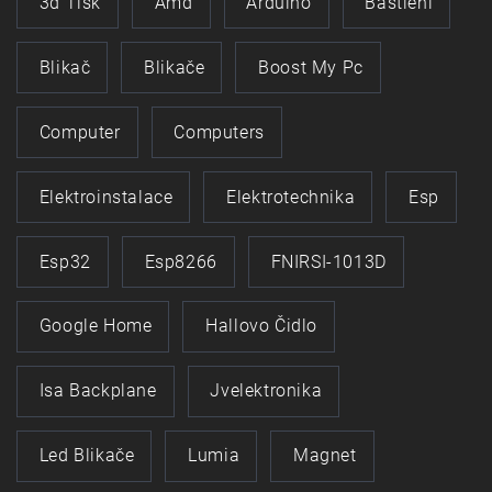
3d Tisk
Amd
Arduino
Bastlení
Blikač
Blikače
Boost My Pc
Computer
Computers
Elektroinstalace
Elektrotechnika
Esp
Esp32
Esp8266
FNIRSI-1013D
Google Home
Hallovo Čidlo
Isa Backplane
Jvelektronika
Led Blikače
Lumia
Magnet