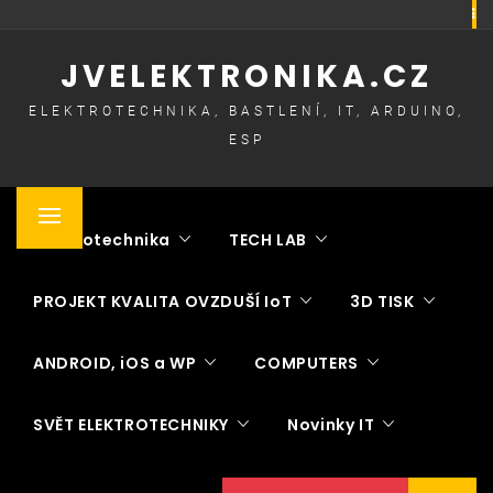
Skip
to
JVELEKTRONIKA.CZ
content
ELEKTROTECHNIKA, BASTLENÍ, IT, ARDUINO,
ESP
Primary
Elektrotechnika
TECH LAB
Menu
PROJEKT KVALITA OVZDUŠÍ IoT
3D TISK
ANDROID, iOS a WP
COMPUTERS
SVĚT ELEKTROTECHNIKY
Novinky IT