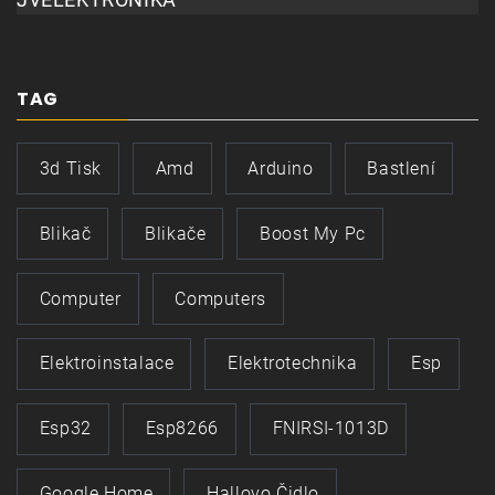
TAG
3d Tisk
Amd
Arduino
Bastlení
Blikač
Blikače
Boost My Pc
Computer
Computers
Elektroinstalace
Elektrotechnika
Esp
Esp32
Esp8266
FNIRSI-1013D
Google Home
Hallovo Čidlo