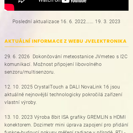
Poslední aktualizace 16. 6. 2022……. 19. 3. 2023
AKTUÁLNÍ INFORMACE Z WEBU JVELEKTRONIKA
29. 6. 2026 Dokončování meteostanice JVmeteo s I2C
komunikací. Možnost připojení libovolného
senzoru/multisenzoru.
12. 10. 2025 CrystalTouch a DALI NovaLink 16 jsou
aktuálně nejnovější technologicky pokročilá zařízení
vlastní výroby.
13. 10. 2023 Výroba 8bit ISA grafiky GREMLIN s HDMI
konektorem. Dozimetr mini úprava zapojení pro přidání
funkce-budoucí pokusy měření radiace v přírodě. RTL-