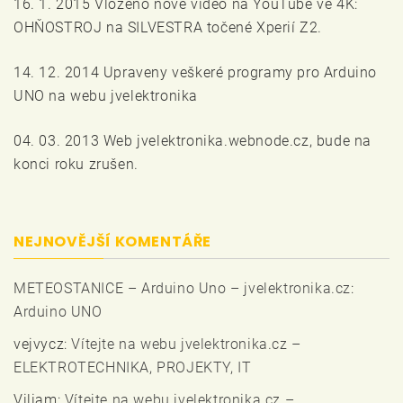
16. 1. 2015 Vloženo nové video na YouTube ve 4K:
OHŇOSTROJ na SILVESTRA točené Xperií Z2.
14. 12. 2014 Upraveny veškeré programy pro Arduino
UNO na webu jvelektronika
04. 03. 2013 Web jvelektronika.webnode.cz, bude na
konci roku zrušen.
NEJNOVĚJŠÍ KOMENTÁŘE
METEOSTANICE – Arduino Uno – jvelektronika.cz
:
Arduino UNO
vejvycz
:
Vítejte na webu jvelektronika.cz –
ELEKTROTECHNIKA, PROJEKTY, IT
Viliam
:
Vítejte na webu jvelektronika.cz –