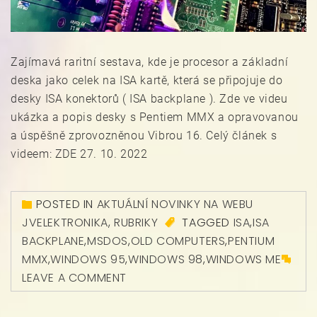
Zajímavá raritní sestava, kde je procesor a základní
deska jako celek na ISA kartě, která se připojuje do
desky ISA konektorů ( ISA backplane ). Zde ve videu
ukázka a popis desky s Pentiem MMX a opravovanou
a úspěšně zprovozněnou Vibrou 16. Celý článek s
videem: ZDE 27. 10. 2022
POSTED IN
AKTUÁLNÍ NOVINKY NA WEBU
JVELEKTRONIKA
,
RUBRIKY
TAGGED
ISA
,
ISA
BACKPLANE
,
MSDOS
,
OLD COMPUTERS
,
PENTIUM
MMX
,
WINDOWS 95
,
WINDOWS 98
,
WINDOWS ME
LEAVE A COMMENT