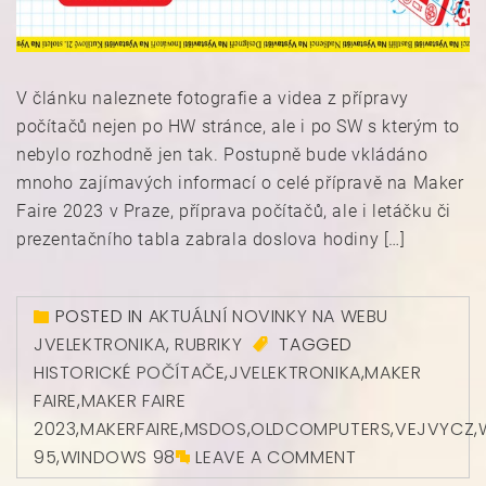
V článku naleznete fotografie a videa z přípravy
počítačů nejen po HW stránce, ale i po SW s kterým to
nebylo rozhodně jen tak. Postupně bude vkládáno
mnoho zajímavých informací o celé přípravě na Maker
Faire 2023 v Praze, příprava počítačů, ale i letáčku či
prezentačního tabla zabrala doslova hodiny […]
POSTED IN
AKTUÁLNÍ NOVINKY NA WEBU
JVELEKTRONIKA
,
RUBRIKY
TAGGED
HISTORICKÉ POČÍTAČE
,
JVELEKTRONIKA
,
MAKER
FAIRE
,
MAKER FAIRE
2023
,
MAKERFAIRE
,
MSDOS
,
OLDCOMPUTERS
,
VEJVYCZ
,
95
,
WINDOWS 98
LEAVE A COMMENT