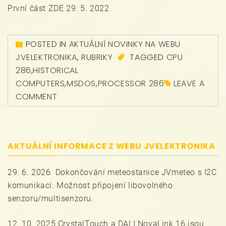
První část ZDE 29. 5. 2022
POSTED IN
AKTUÁLNÍ NOVINKY NA WEBU
JVELEKTRONIKA
,
RUBRIKY
TAGGED
CPU
286
,
HISTORICAL
COMPUTERS
,
MSDOS
,
PROCESSOR 286
LEAVE A
COMMENT
AKTUÁLNÍ INFORMACE Z WEBU JVELEKTRONIKA
29. 6. 2026 Dokončování meteostanice JVmeteo s I2C
komunikací. Možnost připojení libovolného
senzoru/multisenzoru.
12. 10. 2025 CrystalTouch a DALI NovaLink 16 jsou