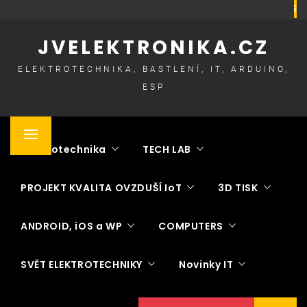
Skip
to
JVELEKTRONIKA.CZ
content
ELEKTROTECHNIKA, BASTLENÍ, IT, ARDUINO,
ESP
Primary
Elektrotechnika
TECH LAB
Menu
PROJEKT KVALITA OVZDUŠÍ IoT
3D TISK
ANDROID, iOS a WP
COMPUTERS
SVĚT ELEKTROTECHNIKY
Novinky IT