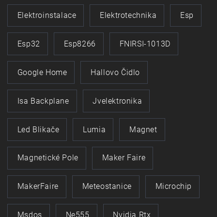
Elektroinstalace
Elektrotechnika
Esp
Esp32
Esp8266
FNIRSI-1013D
Google Home
Hallovo Čidlo
Isa Backplane
Jvelektronika
Led Blikače
Lumia
Magnet
Magnetické Pole
Maker Faire
MakerFaire
Meteostanice
Microchip
Msdos
Ne555
Nvidia Rtx