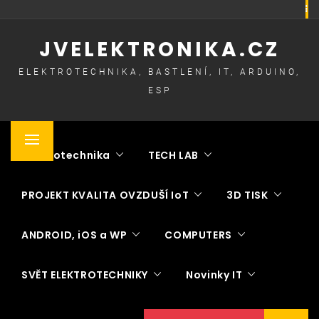
Skip
to
JVELEKTRONIKA.CZ
content
ELEKTROTECHNIKA, BASTLENÍ, IT, ARDUINO,
ESP
Primary
Elektrotechnika
TECH LAB
Menu
PROJEKT KVALITA OVZDUŠÍ IoT
3D TISK
ANDROID, iOS a WP
COMPUTERS
SVĚT ELEKTROTECHNIKY
Novinky IT