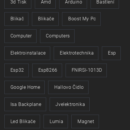
3d Tisk
Amd
Arduino
Bastlení
Blikač
Blikače
Boost My Pc
Computer
Computers
Elektroinstalace
Elektrotechnika
Esp
Esp32
Esp8266
FNIRSI-1013D
Google Home
Hallovo Čidlo
Isa Backplane
Jvelektronika
Led Blikače
Lumia
Magnet