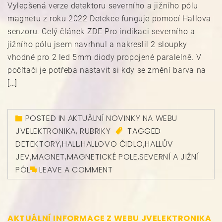
Vylepšená verze detektoru severního a jižního pólu
magnetu z roku 2022 Detekce funguje pomocí Hallova
senzoru. Celý článek ZDE Pro indikaci severního a
jižního pólu jsem navrhnul a nakreslil 2 sloupky
vhodné pro 2 led 5mm diody propojené paralelně. V
počítači je potřeba nastavit si kdy se změní barva na
[…]
POSTED IN
AKTUÁLNÍ NOVINKY NA WEBU
JVELEKTRONIKA
,
RUBRIKY
TAGGED
DETEKTORY
,
HALL
,
HALLOVO ČIDLO
,
HALLŮV
JEV
,
MAGNET
,
MAGNETICKÉ POLE
,
SEVERNÍ A JIŽNÍ
PÓL
LEAVE A COMMENT
AKTUÁLNÍ INFORMACE Z WEBU JVELEKTRONIKA